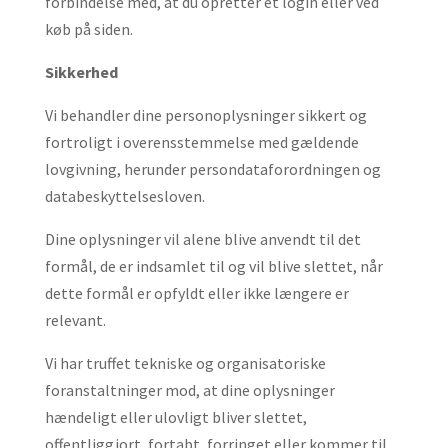
forbindelse med, at du opretter et login eller ved
køb på siden.
Sikkerhed
Vi behandler dine personoplysninger sikkert og
fortroligt i overensstemmelse med gældende
lovgivning, herunder persondataforordningen og
databeskyttelsesloven.
Dine oplysninger vil alene blive anvendt til det
formål, de er indsamlet til og vil blive slettet, når
dette formål er opfyldt eller ikke længere er
relevant.
Vi har truffet tekniske og organisatoriske
foranstaltninger mod, at dine oplysninger
hændeligt eller ulovligt bliver slettet,
offentliggjort, fortabt, forringet eller kommer til