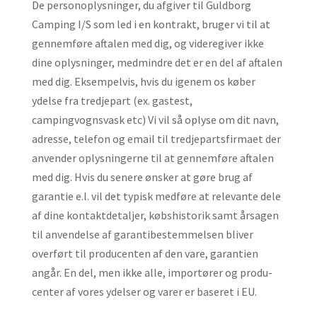
De personoplysninger, du afgiver til Guldborg
Camping I/S som led i en kontrakt, bruger vi til at
gennem­føre aftalen med dig, og videregiver ikke
dine oplysninger, medmindre det er en del af aftalen
med dig. Eksempelvis, hvis du igenem os køber
ydelse fra tredjepart (ex. gastest,
campingvognsvask etc) Vi vil så oplyse om dit navn,
adresse, telefon og email til tredjepartsfirmaet der
anvender oplysningerne til at gennemføre aftalen
med dig. Hvis du senere ønsker at gøre brug af
garantie e.l. vil det typisk medføre at relevante dele
af dine kontaktdetaljer, købshistorik samt årsagen
til anvendelse af garanti­bestemmelsen bliver
overført til producenten af den vare, garantien
angår. En del, men ikke alle, importører og produ­
center af vores ydelser og varer er baseret i EU.