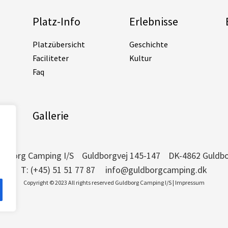
Platz-Info
Erlebnisse
Platzübersicht
Geschichte
Faciliteter
Kultur
Faq
Gallerie
ldborg Camping I/S Guldborgvej 145-147 DK-4862 Guldb
T: (+45) 51 51 77 87 info@guldborgcamping.dk
Copyright © 2023 All rights reserved Guldborg Camping I/S | Impressum