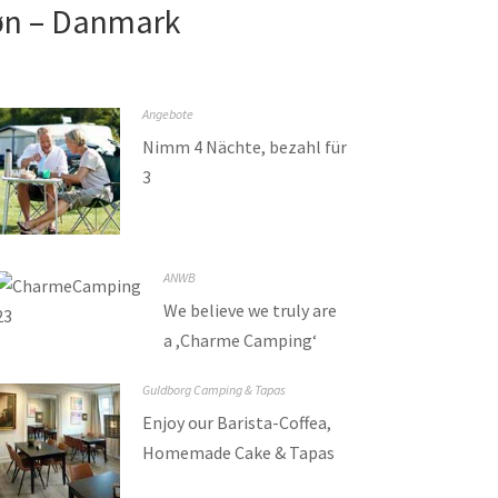
Møn – Danmark
Angebote
Nimm 4 Nächte, bezahl für
3​
ANWB
We believe we truly are
a ,Charme Camping‘
Guldborg Camping & Tapas
Enjoy our Barista-Coffea,
Homemade Cake & Tapas