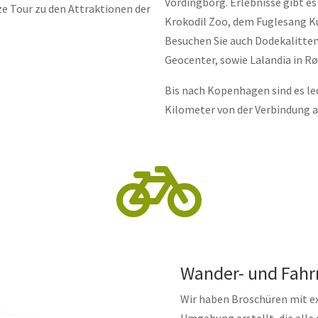
Vordingborg. Erlebnisse gibt e
ze Tour zu den Attraktionen der
Krokodil Zoo, dem Fuglesang 
Besuchen Sie auch Dodekalitten
Geocenter, sowie Lalandia in Rø
Bis nach Kopenhagen sind es led
Kilometer von der Verbindung a

Wander- und Fahr
Wir haben Broschüren mit ex
Umgebung erstellt, die alle