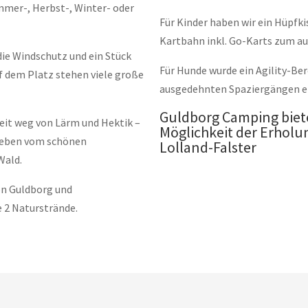
mmer-, Herbst-, Winter- oder
Für Kinder haben wir ein Hüpfkis
Kartbahn inkl. Go-Karts zum au
ie Windschutz und ein Stück
Für Hunde wurde ein Agility-Ber
uf dem Platz stehen viele große
ausgedehnten Spaziergängen e
Guldborg Camping biet
eit weg von Lärm und Hektik –
Möglichkeit der Erholu
mgeben vom schönen
Lolland-Falster
Wald.
on Guldborg und
 2 Naturstrände.