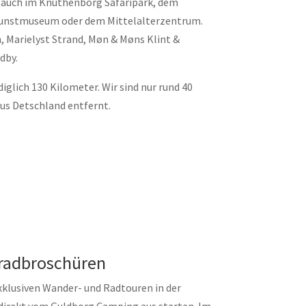
s auch im Knuthenborg Safaripark, dem
Kunstmuseum oder dem Mittelalterzentrum.
, Marielyst Strand, Møn & Møns Klint &
dby.
iglich 130 Kilometer. Wir sind nur rund 40
us Detschland entfernt.
radbroschüren​
klusiven Wander- und Radtouren in der
 direkt vom Guldborg Camping aus starten. Im